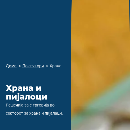
Дома
По сектори
Храна
Храна и
пијалоци
Решенија за е-трговија во
секторот за храна и пијалаци.