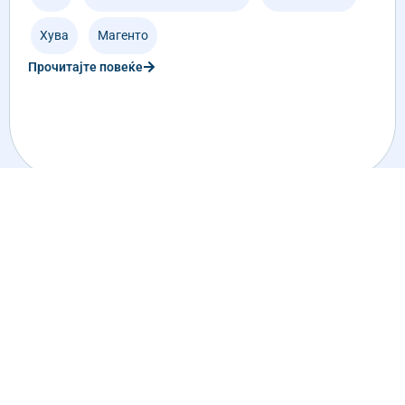
Хува
,
Магенто
Прочитајте повеќе
Погледнете го нашето портофолио
Поставете прашање?
Нашите специјалисти со задоволство
размислуваат заедно со вас.