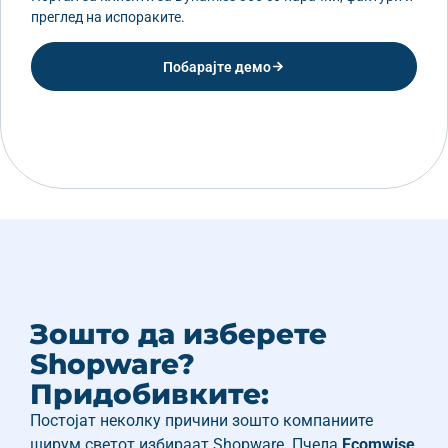
преглед на испораките.
Побарајте демо
Зошто да изберете
Shopware?
Придобивките:
Постојат неколку причини зошто компаниите
ширум светот избираат Shopware. Пчела
Ecomwise