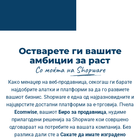
Остварете ги вашите
амбиции за раст
Со моќта на Shopware
Како менаџер на веб-продавница, секогаш ги барате
најдобрите алатки и платформи за да го развиете
вашиот бизнис. Shopware е една од најразновидните и
најцврстите достапни платформи за е-трговија. Пчела
Ecomwise
, вашиот
Биро за продавница
, нудиме
прилагодени решенија за Shopware кои совршено
одговараат на потребите на вашата компанија. Без
разлика дали сте а
Сакате да имате изградено