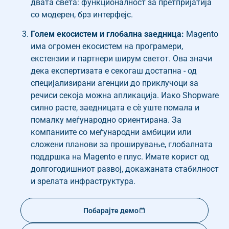
двата света: функционалност за претпријатија
со модерен, брз интерфејс.
Голем екосистем и глобална заедница:
Magento
има огромен екосистем на програмери,
екстензии и партнери ширум светот. Ова значи
дека експертизата е секогаш достапна - од
специјализирани агенции до приклучоци за
речиси секоја можна апликација. Иако Shopware
силно расте, заедницата е сè уште помала и
помалку меѓународно ориентирана. За
компаниите со меѓународни амбиции или
сложени планови за проширување, глобалната
поддршка на Magento е плус. Имате корист од
долгогодишниот развој, докажаната стабилност
и зрелата инфраструктура.
Побарајте демо