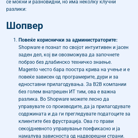
се моќни и разновидни, но има неколку клучни
разлики:
Шопвер
Повеќе кориснички за администраторите:
Shopware е познат по својот интуитивен и јасен
заден дел, кој ви овозможува да започнете
побрзо без длабинско техничко знаење.
Magento често бара поостра крива на учење и е
повеќе зависен од програмерите, дури и за
едноставни прилагодувања. За B2B компании
без голем внатрешен ИТ тим, ова е важна
разлика. Во Shopware можете лесно да
управувате со производите, да ја прилагодувате
содржината и да ги прегледувате податоците за
клиентите без фрустрација. Ова го прави
секојдневното управување поефикасно и ја
намалува зависноста од надворешни страни.