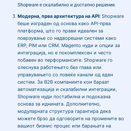
Shopware е скалабилно и достапно решение.
Модерна, прва архитектура на API:
Shopware
беше изграден од основа како API-прва
платформа, што го прави идеален за
поврзување со надворешни системи како
ERP, PIM или CRM. Magento нуди и опции за
интеграција, но е покомплексен и често
побавен во перформансите. Shopware го
олеснува работењето без глава или
управувањето со повеќе канали од еден
систем. За B2B компаниите кои бараат
автоматизација и скалабилни интеграции,
Shopware нуди постабилна и подоказна
основа за иднината. Дополнително,
модуларната структура гарантира дека
можете брзо да одговорите на промените во
вашиот бизнис процес или барањата на