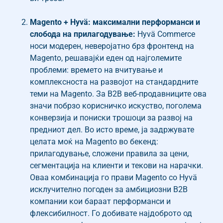
Magento + Hyvä: максимални перформанси и
слобода на прилагодување:
Hyvä Commerce
носи модерен, неверојатно брз фронтенд на
Magento, решавајќи еден од најголемите
проблеми: времето на вчитување и
комплексноста на развојот на стандардните
теми на Magento. За B2B веб-продавниците ова
значи побрзо корисничко искуство, поголема
конверзија и пониски трошоци за развој на
предниот дел. Во исто време, ја задржувате
целата моќ на Magento во бекенд:
прилагодување, сложени правила за цени,
сегментација на клиенти и текови на нарачки.
Оваа комбинација го прави Magento со Hyvä
исклучително погоден за амбициозни B2B
компании кои бараат перформанси и
флексибилност. Го добивате најдоброто од