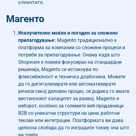
клиентите.
Магенто
Исклучително моќен и погоден за сложено
прилагодување:
Magento традиционално е
платформа за компании со сложени процеси и
потреби за прилагодување. Онаму каде што
Shopware е повеќе фокусиран на стандардни
решенија, Magento се истакнува по
флексибилност и техничка длабочина. Можете
да го дигитализирате или автоматизирате
речиси секој деловен процес, се додека го имате
вистинскиот капацитет за развој. Magento е
изборот, особено за големите веб-продавници
B2B со уникатни структури на цени, работни
текови или интеграции. Платформата ви дава
целосна слобода да го изградите токму она што
ви треба.