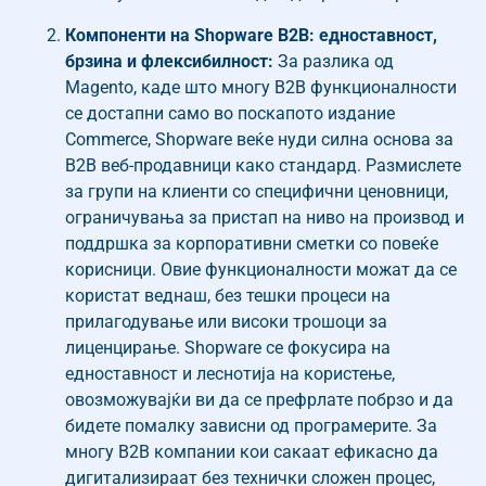
Компоненти на Shopware B2B: едноставност,
брзина и флексибилност:
За разлика од
Magento, каде што многу B2B функционалности
се достапни само во поскапото издание
Commerce, Shopware веќе нуди силна основа за
B2B веб-продавници како стандард. Размислете
за групи на клиенти со специфични ценовници,
ограничувања за пристап на ниво на производ и
поддршка за корпоративни сметки со повеќе
корисници. Овие функционалности можат да се
користат веднаш, без тешки процеси на
прилагодување или високи трошоци за
лиценцирање. Shopware се фокусира на
едноставност и леснотија на користење,
овозможувајќи ви да се префрлате побрзо и да
бидете помалку зависни од програмерите. За
многу B2B компании кои сакаат ефикасно да
дигитализираат без технички сложен процес,