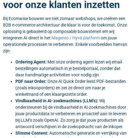
voor onze klanten inzetten
Bij Ecomwise bouwen we niet zomaar webshops; we creëren een
B2B e-commerce architectuur die klaar is voor de toekomst. Onze
oplossing is gebaseerd op composable bouwstenen em wij
integreren AI direct in het
Magento / Hyvä platform
om jouw
operationele processen te verbeteren. Enkele voorbeelden hiervan
zijn:
Ordering Agent:
Met onze ordering agent lezen wij email
bestellingen automatisch in je bestelportaal, zonder dat
daar handmatige activiteiten voor nodig zijn.
PDF naar Order:
Onze AI Quick Order leest PDF-bestanden
(zoals inkooporders) en zet ze direct om naar je
winkelmand of een klaargezette order.
Vindbaarheid in AI-zoekmachines (LLM’s):
Wij
ondersteunen bij de vindbaarheid in AI-zoekmachines door
jouw productdata te verbeteren en proactief aan te leveren
bij LLM’s zoals OpenAI. Zo zorg je dat jouw producten als
antwoord verschijnen in de zoekopdracht van de inkoper.
Slimme Content:
Automatische generatie en verrijking van