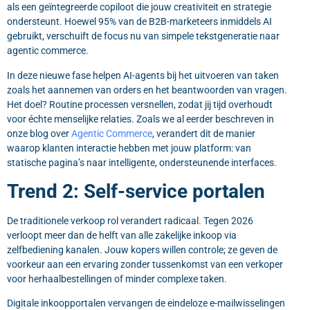
als een geïntegreerde copiloot die jouw creativiteit en strategie
ondersteunt. Hoewel 95% van de B2B-marketeers inmiddels AI
gebruikt, verschuift de focus nu van simpele tekstgeneratie naar
agentic commerce.
In deze nieuwe fase helpen AI-agents bij het uitvoeren van taken
zoals het aannemen van orders en het beantwoorden van vragen.
Het doel? Routine processen versnellen, zodat jij tijd overhoudt
voor échte menselijke relaties. Zoals we al eerder beschreven in
onze blog over
Agentic Commerce
, verandert dit de manier
waarop klanten interactie hebben met jouw platform: van
statische pagina’s naar intelligente, ondersteunende interfaces.
Trend 2: Self-service portalen
De traditionele verkoop rol verandert radicaal. Tegen 2026
verloopt meer dan de helft van alle zakelijke inkoop via
zelfbediening kanalen. Jouw kopers willen controle; ze geven de
voorkeur aan een ervaring zonder tussenkomst van een verkoper
voor herhaalbestellingen of minder complexe taken.
Digitale inkoopportalen vervangen de eindeloze e-mailwisselingen