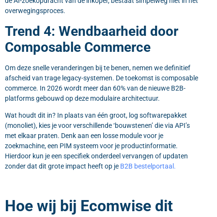
de AI-zoekopdracht van de inkoper, bestaat simpelweg niet in het
overwegingsproces.
Trend 4: Wendbaarheid door
Composable Commerce
Om deze snelle veranderingen bij te benen, nemen we definitief
afscheid van trage legacy-systemen. De toekomst is
composable
commerce
. In 2026 wordt meer dan 60% van de nieuwe B2B-
platforms gebouwd op deze modulaire architectuur.
Wat houdt dit in? In plaats van één groot, log softwarepakket
(monoliet), kies je voor verschillende ‘bouwstenen’ die via API’s
met elkaar praten. Denk aan een losse module voor je
zoekmachine, een PIM systeem voor je productinformatie.
Hierdoor kun je een specifiek onderdeel vervangen of updaten
zonder dat dit grote impact heeft op je
B2B bestelportaal.
Hoe wij bij Ecomwise dit