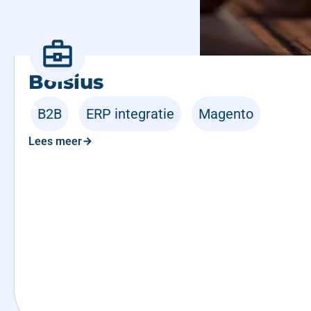
Bolsius
B2B
,
ERP integratie
,
Magento
Lees meer