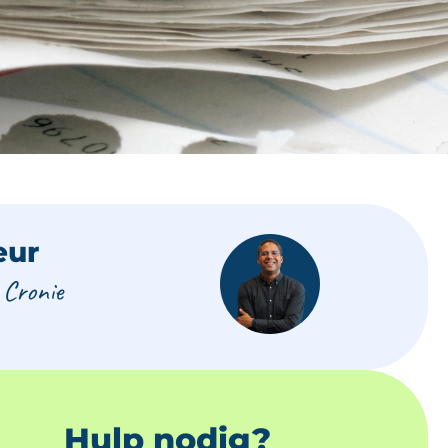
eur
 Cronie
Hulp nodig?