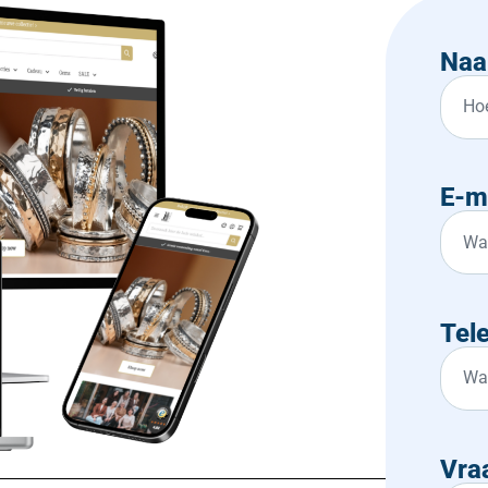
Na
E-m
Tel
Vra