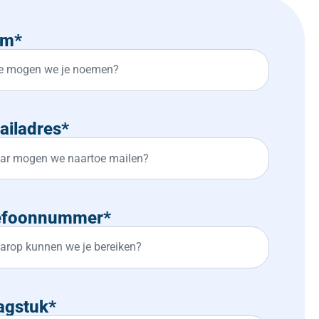
am
*
ailadres
*
efoonnummer
*
agstuk
*