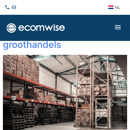
NL
De voordelen van OCI
punchout voor
groothandels